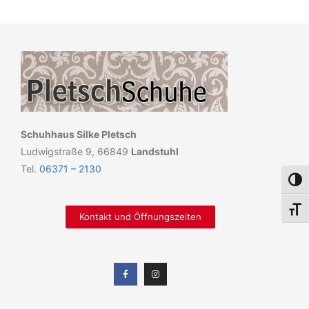
Schuhhaus Silke Pletsch
Ludwigstraße 9, 66849
Landstuhl
Tel.
06371 – 2130
Umsch
Schri
Kontakt und Öffnungszeiten