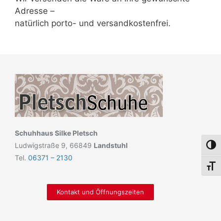
Adresse –
natürlich porto- und versandkostenfrei.
Schuhhaus Silke Pletsch
Ludwigstraße 9, 66849
Landstuhl
Umsch
Tel.
06371 – 2130
Schri
Kontakt und Öffnungszeiten