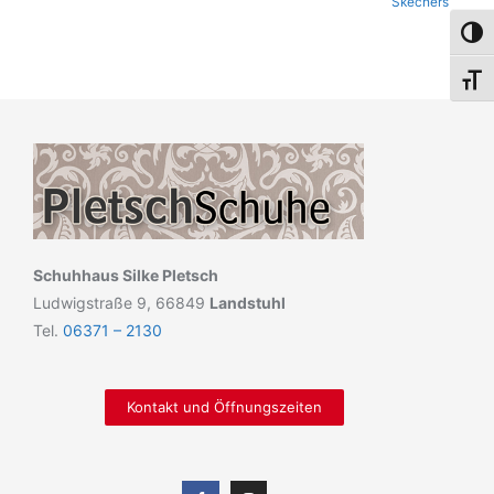
Skechers
Umsch
Schri
Schuhhaus Silke Pletsch
Ludwigstraße 9, 66849
Landstuhl
Tel.
06371 – 2130
Kontakt und Öffnungszeiten