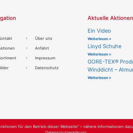
gation
Aktuelle Aktione
Ein Video
Kontakt
Über uns
Weiterlesen »
Lloyd Schuhe
Aktionen
Anfahrt
Weiterlesen »
Sortiment
Impressum
GORE-TEX® Produk
ilder
Datenschutz
Winddicht – Atmu
Weiterlesen »
nktionen für den Betrieb dieser Webseite“ – nähere Informationen dazu
Datenschutzerklärung.