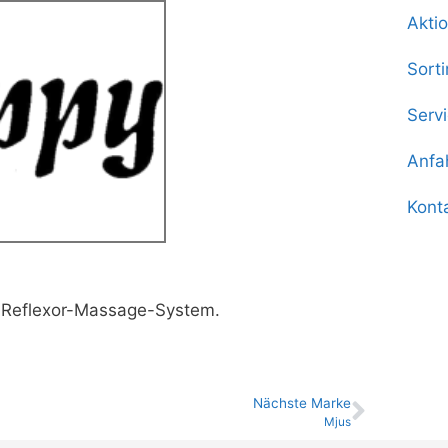
Akti
Sort
Serv
Anfa
Kont
en Reflexor-Massage-System.
Nächste Marke
Mjus