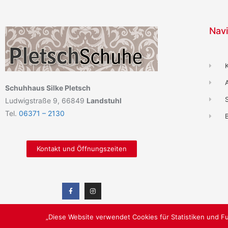
Navi
Schuhhaus Silke Pletsch
Ludwigstraße 9, 66849
Landstuhl
Tel.
06371 – 2130
B
Kontakt und Öffnungszeiten
„Diese Website verwendet Cookies für Statistiken und Fu